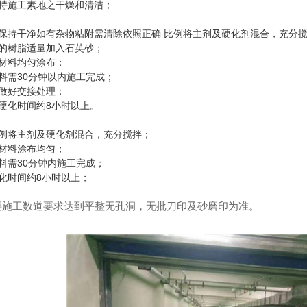
持施工素地之干燥和清洁；
持干净如有杂物粘附需清除依照正确 比例将主剂及硬化剂混合，充分
的树脂适量加入石英砂；
材料均匀涂布；
需30分钟以内施工完成；
做好交接处理；
硬化时间约8小时以上。
例将主剂及硬化剂混合，充分搅拌；
材料涂布均匀；
需30分钟内施工完成；
化时间约8小时以上；
施工数道要求达到平整无孔洞，无批刀印及砂磨印为准。