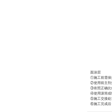
面涂层
①施工前需保
②使用前主剂
③依照正确比
④使用滚筒或镘
⑤施工交接处
⑥施工完成后，