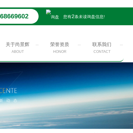
68669602
2
您有
条未读询盘信息!
关于尚景辉
荣誉资质
联系我们
ABOUT
HONOR
CONTACT