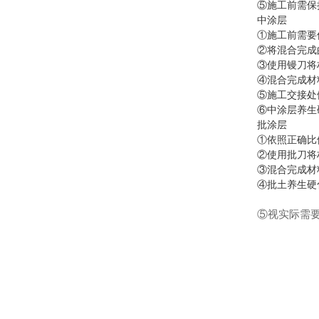
⑤施工前需保
中涂层
①施工前需要保
②将混合完成
③使用镘刀将
④混合完成材料
⑤施工交接处
⑥中涂层养生
批涂层
①依照正确比
②使用批刀将
③混合完成材料
④批土养生硬
⑤视实际需要