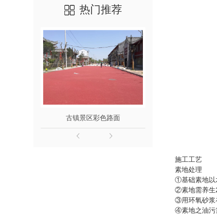
热门推荐
古镇景区彩色路面
广场艺术
施工工艺
素地处理
①基础素地以
②素地需养生2
③用环氧砂浆
④素地之油污