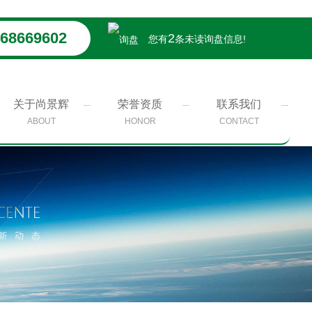
68669602
2
您有
条未读询盘信息!
关于尚景辉
荣誉资质
联系我们
ABOUT
HONOR
CONTACT