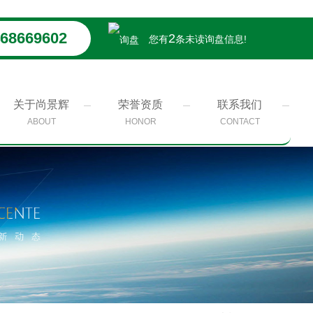
68669602
2
您有
条未读询盘信息!
关于尚景辉
荣誉资质
联系我们
ABOUT
HONOR
CONTACT