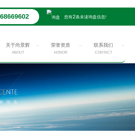
68669602
2
您有
条未读询盘信息!
关于尚景辉
荣誉资质
联系我们
ABOUT
HONOR
CONTACT