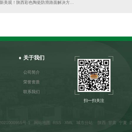
创新美观！陕西彩色陶瓷防滑路面解决方案介绍
关于我们
公司简介
荣誉资质
联系我们
扫一扫关注
021000955号-1
网站地图
RSS
XML
城市分站
:
陕西
甘肃
宁夏