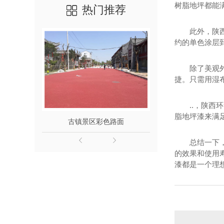
树脂地坪都能
热门推荐
此外，陕
约的单色涂层
除了美观
捷。只需用湿
..，陕
脂地坪漆来满
古镇景区彩色路面
广场艺术
总结一下
的效果和使用
漆都是一个理