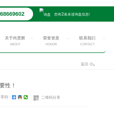
68669602
2
您有
条未读询盘信息!
关于尚景辉
荣誉资质
联系我们
ABOUT
HONOR
CONTACT
返回
要性！
享到：
二维码分享