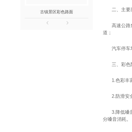
二、主要
古镇景区彩色路面
广场艺术
高速公路
道；
汽车停车
三、彩色
1.色彩
2.防滑
3.降低
分嗓音消耗。